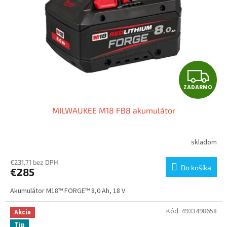
p
o
r
v
o
d
u
k
t
Z
o
ZADARMO
v
A
MILWAUKEE M18 FB8 akumulátor
D
A
skladom
R
€231,71 bez DPH
Do košíka
€285
M
Akumulátor M18™ FORGE™ 8,0 Ah, 18 V
O
Kód:
4933498658
Akcia
Tip