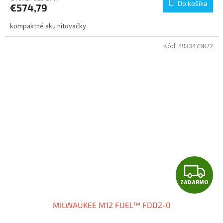
Do košíka
€574,79
M
kompaktné aku nitovačky
O
Kód:
4933479872
Z
ZADARMO
A
MILWAUKEE M12 FUEL™ FDD2-0
D