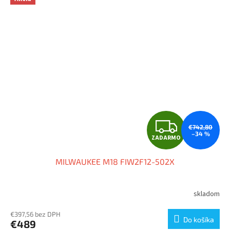
Z
€742,80
–34 %
ZADARMO
A
MILWAUKEE M18 FIW2F12-502X
D
A
skladom
R
€397,56 bez DPH
Do košíka
€489