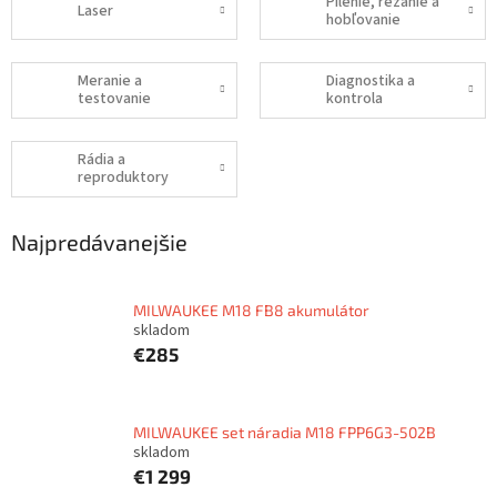
Pílenie, rezanie a
Laser
hobľovanie
Meranie a
Diagnostika a
testovanie
kontrola
Rádia a
reproduktory
Najpredávanejšie
MILWAUKEE M18 FB8 akumulátor
skladom
€285
MILWAUKEE set náradia M18 FPP6G3-502B
skladom
€1 299