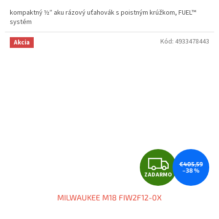
M
kompaktný ½″ aku rázový uťahovák s poistným krúžkom, FUEL™
O
systém
Kód:
4933478443
Akcia
Z
€405,59
–38 %
ZADARMO
A
MILWAUKEE M18 FIW2F12-0X
D