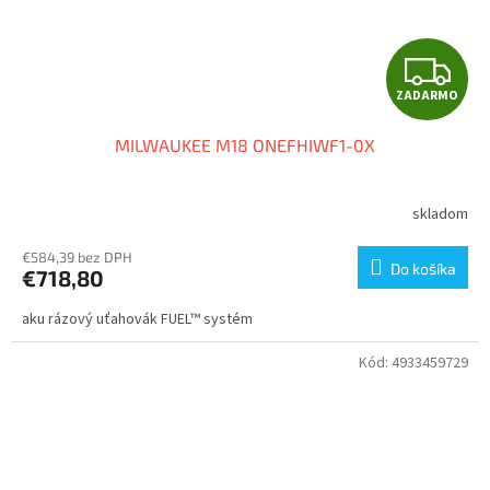
Z
ZADARMO
A
MILWAUKEE M18 ONEFHIWF1-0X
D
A
skladom
R
€584,39 bez DPH
Do košíka
€718,80
M
aku rázový uťahovák FUEL™ systém
O
Kód:
4933459729