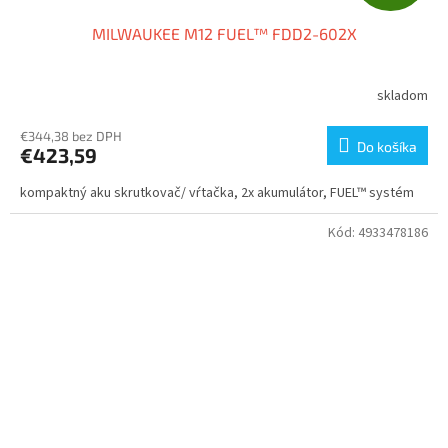
A
MILWAUKEE M12 FUEL™ FDD2-602X
D
A
skladom
R
€344,38 bez DPH
Do košíka
€423,59
M
kompaktný aku skrutkovač/ vŕtačka, 2x akumulátor, FUEL™ systém
O
Kód:
4933478186