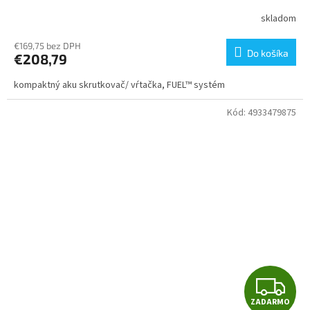
A
skladom
R
€169,75 bez DPH
Do košíka
€208,79
M
kompaktný aku skrutkovač/ vŕtačka, FUEL™ systém
O
Kód:
4933479875
Z
ZADARMO