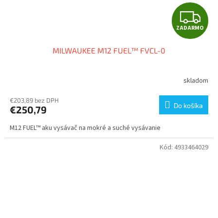
Z
ZADARMO
A
MILWAUKEE M12 FUEL™ FVCL-0
D
A
skladom
R
€203,89 bez DPH
Do košíka
€250,79
M
M12 FUEL™ aku vysávač na mokré a suché vysávanie
O
Kód:
4933464029