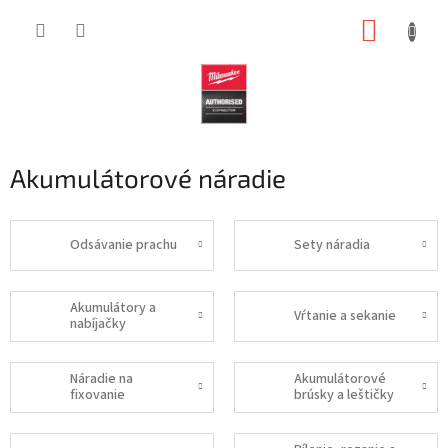
Prejsť
NÁKUP
na
obsah
KOŠÍK
Akumulátorové náradie
Odsávanie prachu
Sety náradia
Akumulátory a
Vŕtanie a sekanie
nabíjačky
Náradie na
Akumulátorové
fixovanie
brúsky a leštičky