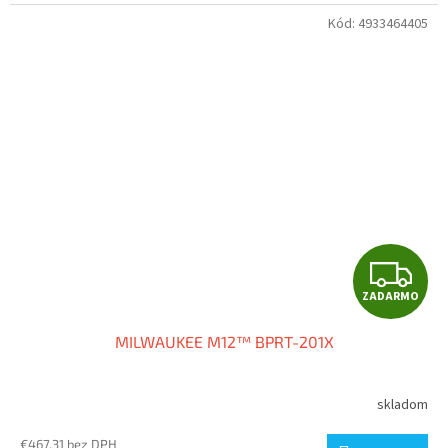
O
Kód:
4933464405
Z
ZADARMO
A
MILWAUKEE M12™ BPRT-201X
D
A
skladom
R
€467,31 bez DPH