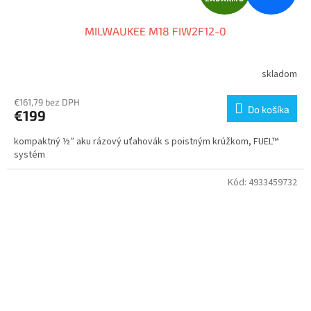
A
MILWAUKEE M18 FIW2F12-0
D
A
skladom
R
€161,79 bez DPH
Do košíka
€199
M
kompaktný ½″ aku rázový uťahovák s poistným krúžkom, FUEL™
O
systém
Kód:
4933459732