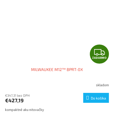
Z
ZADARMO
A
MILWAUKEE M12™ BPRT-0X
D
A
skladom
R
€347,31 bez DPH
Do košíka
€427,19
M
kompaktné aku nitovačky