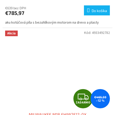
R
€639 bez DPH
Do košíka
€785,97
M
aku kotúčová píla s bezuhlíkovým motorom na drevo a plasty
O
Kód:
4933492782
Akcia
Z
€465,59
–12 %
ZADARMO
A
MILWAUKEE M18 FHIW2F12-0X