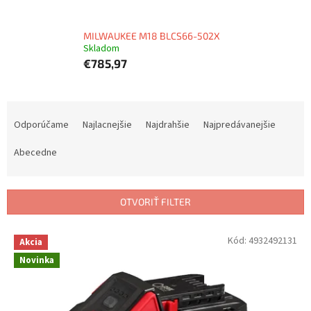
MILWAUKEE M18 BLCS66-502X
Skladom
€785,97
R
a
Odporúčame
Najlacnejšie
Najdrahšie
Najpredávanejšie
d
e
Abecedne
n
i
e
OTVORIŤ FILTER
p
r
V
Kód:
4932492131
Akcia
o
ý
d
Novinka
p
u
i
k
s
t