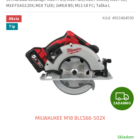
O
M18 FSAG125X; M18 TLED; 2xM18 B5; M12-18 FC; Taška L
Kód:
4933464590
Akcia
Tip
Z
ZADARMO
A
MILWAUKEE M18 BLCS66-502X
D
A
Skladom