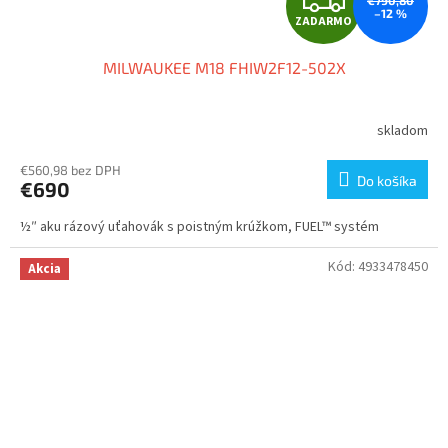
–12 %
ZADARMO
A
MILWAUKEE M18 FHIW2F12-502X
D
A
skladom
R
€560,98 bez DPH
Do košíka
€690
M
½″ aku rázový uťahovák s poistným krúžkom, FUEL™ systém
O
Kód:
4933478450
Akcia