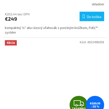
A
skladom
R
€202,44 bez DPH
Do košíka
€249
M
kompaktný ½″ aku rázový uťahovák s poistným krúžkom, FUEL™
O
systém
Kód:
4933498058
Akcia
Z
€325,19
–38 %
ZADARMO