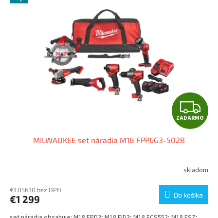
Z
ZADARMO
A
MILWAUKEE set náradia M18 FPP6G3-502B
D
A
skladom
R
€1 056,10 bez DPH
Do košíka
€1 299
M
set náradia obsahuje: M18 FPD3; M18 FID3; M18 FCS552; M18 FSZ;