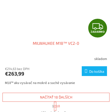
Z
ZADARMO
A
MILWAUKEE M18™ VC2-0
D
A
skladom
R
€214,63 bez DPH
Do košíka
€263,99
M
M18™ aku vysávač na mokré a suché vysávanie
O
NAČÍTAŤ 18 ĎALŠÍCH
S
1
10
t
O