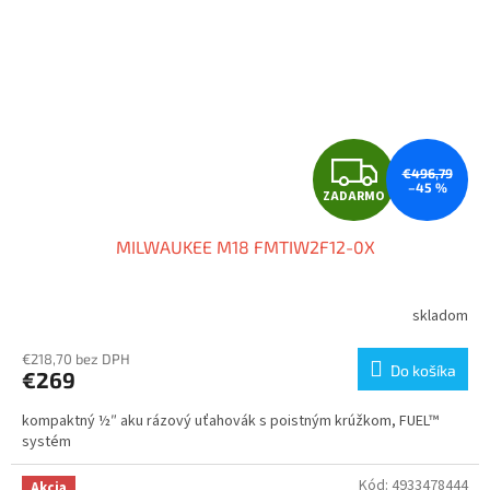
Z
€496,79
–45 %
ZADARMO
A
MILWAUKEE M18 FMTIW2F12-0X
D
A
skladom
R
€218,70 bez DPH
Do košíka
€269
M
kompaktný ½″ aku rázový uťahovák s poistným krúžkom, FUEL™
O
systém
Kód:
4933478444
Akcia