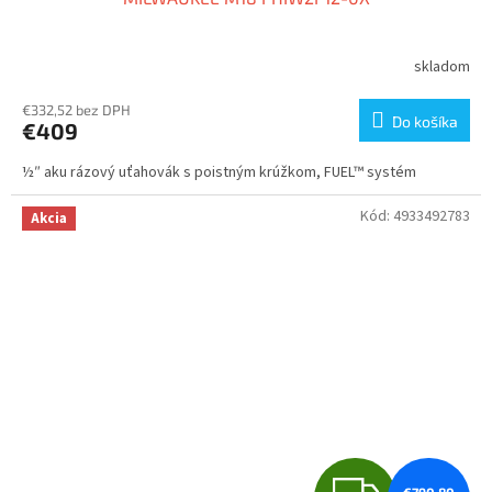
D
A
skladom
R
€332,52 bez DPH
Do košíka
€409
M
½″ aku rázový uťahovák s poistným krúžkom, FUEL™ systém
O
Kód:
4933492783
Akcia
Z
€790,80