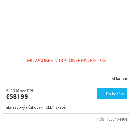
MILWAUKEE M18™ ONEFHIWF34-0X
skladom
€473,16 bez DPH
Do košíka
€581,99
aku rázový uťahovák FUEL™ systém
Kód:
4933464404