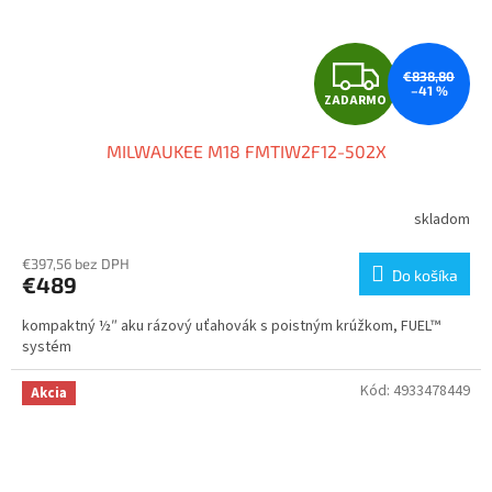
Z
€838,80
–41 %
ZADARMO
A
MILWAUKEE M18 FMTIW2F12-502X
D
A
skladom
R
€397,56 bez DPH
Do košíka
€489
M
kompaktný ½″ aku rázový uťahovák s poistným krúžkom, FUEL™
O
systém
Kód:
4933478449
Akcia