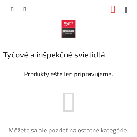
Prejsť
NÁKUP
na
obsah
KOŠÍK
Tyčové a inšpekčné svietidlá
Produkty ešte len pripravujeme.
Môžete sa ale pozrieť na ostatné kategórie.