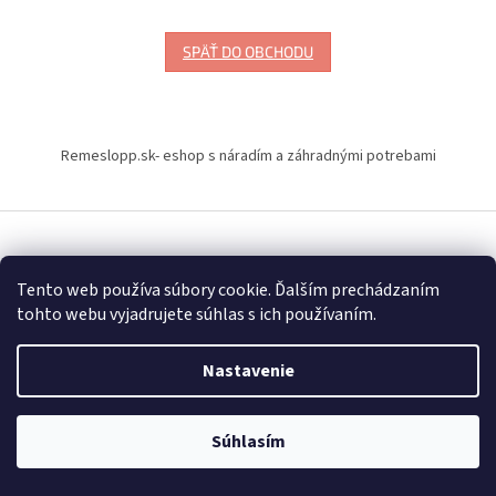
SPÄŤ DO OBCHODU
Z
á
Remeslopp.sk- eshop s náradím a záhradnými potrebami
p
ä
t
i
Vytvoril Shoptet
e
Tento web používa súbory cookie. Ďalším prechádzaním
tohto webu vyjadrujete súhlas s ich používaním.
Copyright 2026
Naradiemajstrov – náradie značky Milwaukee
.
Všetky práva vyhradené.
Upraviť nastavenie cookies
Nastavenie
Súhlasím