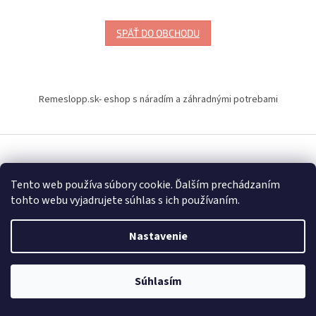
SPÄŤ DO OBCHODU
Z
á
Remeslopp.sk- eshop s náradím a záhradnými potrebami
p
ä
t
i
Vytvoril Shoptet
e
Tento web používa súbory cookie. Ďalším prechádzaním
tohto webu vyjadrujete súhlas s ich používaním.
Copyright 2026
Naradiemajstrov – náradie značky Milwaukee
.
Všetky práva vyhradené.
Upraviť nastavenie cookies
Nastavenie
Súhlasím