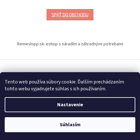
SPÄŤ DO OBCHODU
Z
á
Remeslopp.sk- eshop s náradím a záhradnými potrebami
p
ä
t
i
Vytvoril Shoptet
e
Tento web používa súbory cookie. Ďalším prechádzaním
tohto webu vyjadrujete súhlas s ich používaním.
Copyright 2026
Naradiemajstrov – náradie značky Milwaukee
.
Všetky práva vyhradené.
Upraviť nastavenie cookies
Nastavenie
Súhlasím