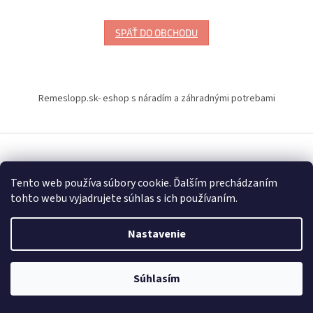
SPÄŤ DO OBCHODU
Z
á
Remeslopp.sk- eshop s náradím a záhradnými potrebami
p
ä
t
i
Vytvoril Shoptet
e
Tento web používa súbory cookie. Ďalším prechádzaním
tohto webu vyjadrujete súhlas s ich používaním.
Copyright 2026
Naradiemajstrov – náradie značky Milwaukee
.
Všetky práva vyhradené.
Upraviť nastavenie cookies
Nastavenie
Súhlasím