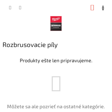
Prejsť
NÁKUP
na
obsah
KOŠÍK
Rozbrusovacie píly
Produkty ešte len pripravujeme.
Môžete sa ale pozrieť na ostatné kategórie.