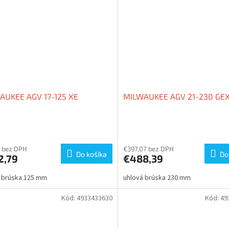
AUKEE AGV 17-125 XE
MILWAUKEE AGV 21-230 GE
1 bez DPH
€397,07 bez DPH
Do košíka
Do
2,79
€488,39
 brúska 125 mm
uhlová brúska 230 mm
Kód:
4933433630
Kód:
49