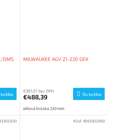
X/DMS
MILWAUKEE AGV 21-230 GEX
€397,07 bez DPH
 košíka
Do košíka
€488,39
uhlová brúska 230 mm
33431830
Kód:
4933431860