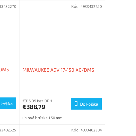
5
hviezdičiek.
33432270
Kód:
4933432250
/DMS
MILWAUKEE AGV 17-150 XC/DMS
Priemerné
hodnotenie
produktu
€316,09 bez DPH
 košíka
Do košíka
€388,79
je
1,0
uhlová brúska 150 mm
z
5
hviezdičiek.
33402525
Kód:
4933402304