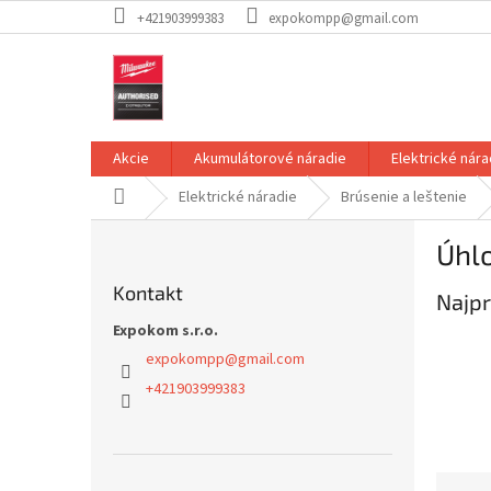
Prejsť
+421903999383
expokompp@gmail.com
na
obsah
Akcie
Akumulátorové náradie
Elektrické nára
Domov
Elektrické náradie
Brúsenie a leštenie
B
Úhl
o
č
Kontakt
Najpr
n
ý
Expokom s.r.o.
p
expokompp
@
gmail.com
a
+421903999383
n
e
l
R