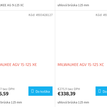
4,0
UKEE AG 9-125 XC
uhlová brúska 125 mm
z
O
5
ičiek.
hviezdičiek.
Kód:
4933428127
Kód:
49
AUKEE AGV 15-125 XE
MILWAUKEE AGV 15-125 XC
97 bez DPH
€275,11 bez DPH
Do košíka
Do
5,59
€338,39
á brúska 125 mm
uhlová brúska 125 mm