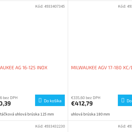
Kód:
4933407345
Kód:
49
AUKEE AG 16-125 INOX
MILWAUKEE AGV 17-180 XC
erné
Priemerné
tenie
hodnotenie
ktu
produktu
6 bez DPH
€335,60 bez DPH
Do košíka
Do
0,39
€412,79
je
3,5
otáčková uhlová brúska 125 mm
uhlová brúska 180 mm
z
5
ičiek.
hviezdičiek.
Kód:
4933432230
Kód:
49