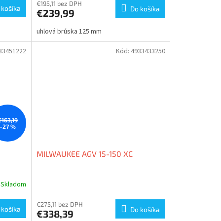
produktu
€195,11 bez DPH
 košíka
Do košíka
€239,99
je
2,7
uhlová brúska 125 mm
z
5
hviezdičiek.
33451222
Kód:
4933433250
€163,19
–27 %
MILWAUKEE AGV 15-150 XC
Skladom
€275,11 bez DPH
 košíka
Do košíka
€338,39