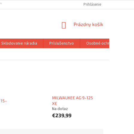
TY
Prihlásenie
NÁKUPNÝ
Prázdny košík
KOŠÍK
Skladovanie náradia
Príslušenstvo
Osobné ochranné pracovn
MILWAUKEE AG 9-125
15-
XE
Na dotaz
€239,99