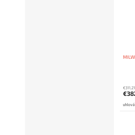
MILW
€311,2
€38
uhlová