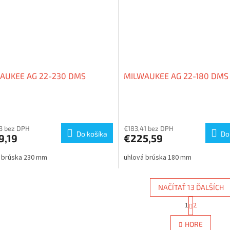
AUKEE AG 22-230 DMS
MILWAUKEE AG 22-180 DMS
3 bez DPH
€183,41 bez DPH
Do košíka
Do
9,19
€225,59
 brúska 230 mm
uhlová brúska 180 mm
NAČÍTAŤ 13 ĎALŠÍCH
S
1
2
O
t
r
v
HORE
á
l