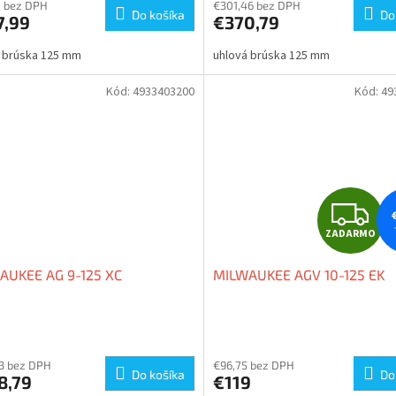
R
ktu
produktu
0 bez DPH
€301,46 bez DPH
Do košíka
Do
7,99
€370,79
je
M
5,0
 brúska 125 mm
uhlová brúska 125 mm
z
O
5
ičiek.
hviezdičiek.
Kód:
4933403200
Kód:
49
Z
ZADARMO
A
AUKEE AG 9-125 XC
MILWAUKEE AGV 10-125 EK
D
A
erné
Priemerné
tenie
hodnotenie
R
ktu
produktu
3 bez DPH
€96,75 bez DPH
Do košíka
Do
8,79
€119
je