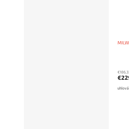
MILW
€186,3
€22
uhlová