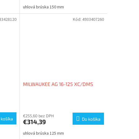
M
uhlová brúska 150 mm
33428120
Kód:
4933407260
MILWAUKEE AG 16-125 XC/DMS
Priemerné
hodnotenie
produktu
€255,60 bez DPH
 košíka
Do košíka
€314,39
je
3,0
uhlová brúska 125 mm
z