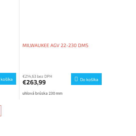
MILWAUKEE AGV 22-230 DMS
€214,63 bez DPH
 košíka
Do košíka
€263,99
uhlová brúska 230 mm