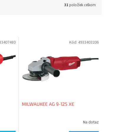
31
položiek celkom
33407480
Kód:
4933403206
MILWAUKEE AG 9-125 XE
Na dotaz
Priemerné
hodnotenie