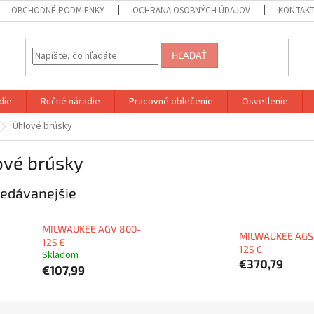
OBCHODNÉ PODMIENKY
OCHRANA OSOBNÝCH ÚDAJOV
KONTAK
HĽADAŤ
die
Ručné náradie
Pracovné oblečenie
Osvetlenie
Úhlové brúsky
ové brúsky
edávanejšie
MILWAUKEE AGV 800-
MILWAUKEE AGS 
125 E
125 C
Skladom
€370,79
€107,99