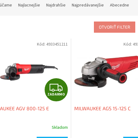
účame
Najlacnejšie
Najdrahšie
Najpredávanejšie
Abecedne
OTVORIŤ FILTER
Kód:
4933451211
Kód:
49
Z
ZADARMO
A
AUKEE AGV 800-125 E
MILWAUKEE AGS 15-125 C
D
A
Skladom
erné
Priemerné
tenie
hodnotenie