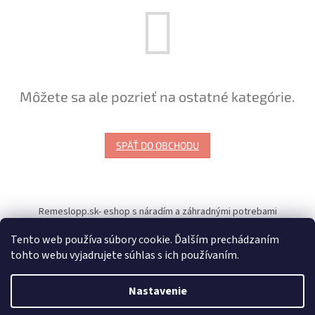
Môžete sa ale pozrieť na ostatné kategórie.
SPÄŤ DO OBCHODU
Z
á
Remeslopp.sk- eshop s náradím a záhradnými potrebami
p
ä
Tento web používa súbory cookie. Ďalším prechádzaním
t
tohto webu vyjadrujete súhlas s ich používaním.
i
Vytvoril Shoptet
e
Nastavenie