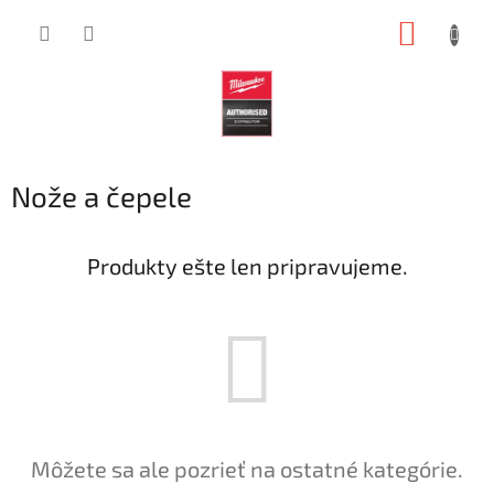
Prejsť
NÁKUP
na
obsah
KOŠÍK
Nože a čepele
Produkty ešte len pripravujeme.
Môžete sa ale pozrieť na ostatné kategórie.