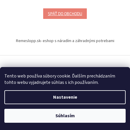
SPÄŤ DO OBCHODU
Z
á
Remeslopp.sk- eshop s náradím a záhradnými potrebami
p
ä
t
i
Vytvoril Shoptet
e
Tento web používa súbory cookie. Ďalším prechádzaním
tohto webu vyjadrujete súhlas s ich používaním.
Copyright 2026
Naradiemajstrov – náradie značky Milwaukee
.
Všetky práva vyhradené.
Upraviť nastavenie cookies
Nastavenie
Súhlasím