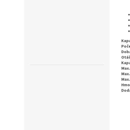
Kapa
Poč
Doba
Otáč
Kapa
Max.
Max.
Max
Hmo
Dod