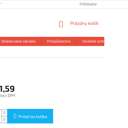
TY
Prihlásenie
NÁKUPNÝ
Prázdny košík
KOŠÍK
Skladovanie náradia
Príslušenstvo
Osobné ochranné pracovn
1,59
 bez DPH
ová
Pridať do košíka