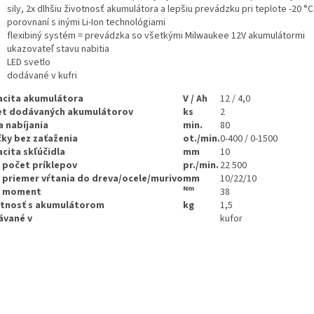
sily, 2x dlhšiu životnosť akumulátora a lepšiu prevádzku pri teplote -20 °C
porovnaní s inými Li-Ion technológiami
flexibiný systém = prevádzka so všetkými Milwaukee 12V akumulátormi
ukazovateľ stavu nabitia
LED svetlo
dodávané v kufri
cita akumulátora
V / Ah
12 / 4,0
et dodávaných akumulátorov
ks
2
 nabíjania
min.
80
ky bez zaťaženia
ot./min.
0-400 / 0-1500
cita skľúčidla
mm
10
 počet príklepov
pr./min.
22 500
 priemer vŕtania do dreva/ocele/murivo
mm
10/22/10
Nm
. moment
38
tnosť s akumulátorom
kg
1,5
ávané v
kufor