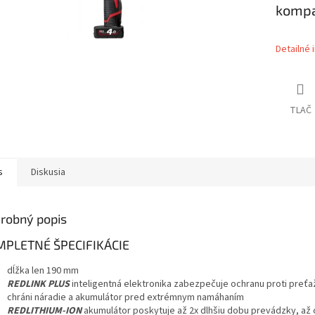
kompa
Detailné 
TLAČ
s
Diskusia
robný popis
PLETNÉ ŠPECIFIKÁCIE
dĺžka len 190 mm
REDLINK PLUS
inteligentná elektronika zabezpečuje ochranu proti preťa
chráni náradie a akumulátor pred extrémnym namáhaním
REDLITHIUM-ION
akumulátor poskytuje až 2x dlhšiu dobu prevádzky, až 