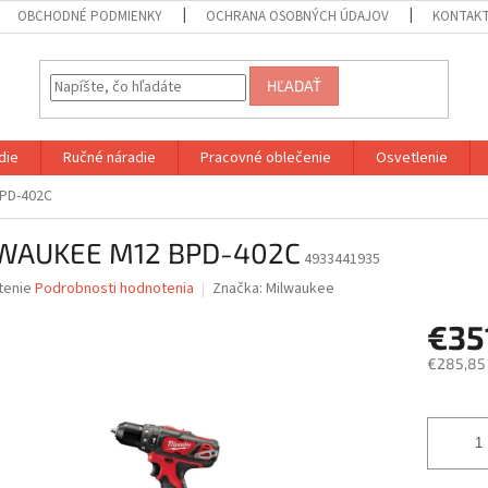
OBCHODNÉ PODMIENKY
OCHRANA OSOBNÝCH ÚDAJOV
KONTAK
HĽADAŤ
die
Ručné náradie
Pracovné oblečenie
Osvetlenie
PD-402C
WAUKEE M12 BPD-402C
4933441935
né
tenie
Podrobnosti hodnotenia
Značka:
Milwaukee
nie
€35
u
€285,85
Jednotk
cena:
iek.