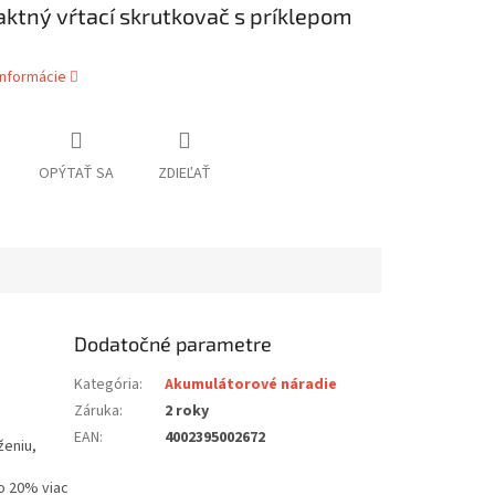
ktný vŕtací skrutkovač s príklepom
informácie
OPÝTAŤ SA
ZDIEĽAŤ
Dodatočné parametre
Kategória
:
Akumulátorové náradie
Záruka
:
2 roky
EAN
:
4002395002672
ženiu,
o 20% viac