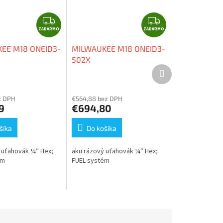
Z
Z
ZADARMO
A
ZADARMO
A
D
D
EE M18 ONEID3-
MILWAUKEE M18 ONEID3-
A
A
502X
R
R
Ďalší
produkt
M
M
O
O
z DPH
€564,88 bez DPH
9
€694,80
šíka
Do košíka
 uťahovák ¼″ Hex;
aku rázový uťahovák ¼″ Hex;
ém
FUEL systém