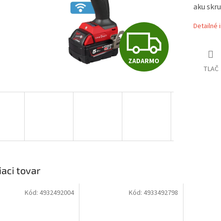
aku skru
Detailné 
Z
ZADARMO
A
TLAČ
D
A
R
iaci tovar
Kód:
4932492004
Kód:
4933492798
M