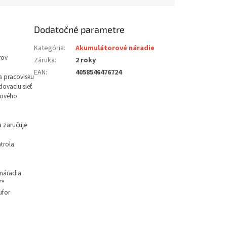
Dodatočné parametre
Kategória
:
Akumulátorové náradie
rov
Záruka
:
2 roky
EAN
:
4058546476724
na pracovisku
ovaciu sieť
kového
a zaručuje
trola
 náradia
8™
ufor