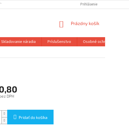
TY
Prihlásenie
NÁKUPNÝ
Prázdny košík
KOŠÍK
Skladovanie náradia
Príslušenstvo
Osobné ochranné pracovn
0,80
bez DPH
ová
Pridať do košíka