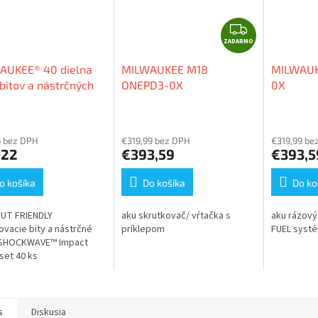
O
Z
ZADARMO
A
D
AUKEE® 40 dielna
MILWAUKEE M18
MILWAUK
A
bitov a nástrčných
ONEPD3-0X
0X
R
ov SHOCKWAVE™
M
O
6 bez DPH
€319,99 bez DPH
€319,99 be
,22
€393,59
€393,5
o košíka
Do košíka
Do ko
UT FRIENDLY
aku skrutkovač/ vŕtačka s
aku rázový
ovacie bity a nástrčné
príklepom
FUEL syst
 SHOCKWAVE™ Impact
set 40 ks
s
Diskusia