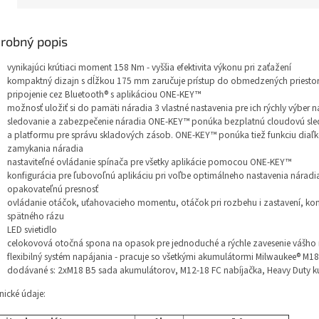
robný popis
vynikajúci krútiaci moment 158 Nm - vyššia efektivita výkonu pri zaťažení
kompaktný dizajn s dĺžkou 175 mm zaručuje prístup do obmedzených priesto
pripojenie cez Bluetooth® s aplikáciou ONE-KEY™
možnosť uložiť si do pamäti náradia 3 vlastné nastavenia pre ich rýchly výber 
sledovanie a zabezpečenie náradia ONE-KEY™ ponúka bezplatnú cloudovú sled
a platformu pre správu skladových zásob. ONE-KEY™ ponúka tiež funkciu diaľ
zamykania náradia
nastaviteľné ovládanie spínača pre všetky aplikácie pomocou ONE-KEY™
konfigurácia pre ľubovoľnú aplikáciu pri voľbe optimálneho nastavenia náradi
opakovateľnú presnosť
ovládanie otáčok, uťahovacieho momentu, otáčok pri rozbehu i zastavení, kon
spätného rázu
LED svietidlo
celokovová otočná spona na opasok pre jednoduché a rýchle zavesenie vášho
flexibilný systém napájania - pracuje so všetkými akumulátormi Milwaukee® M1
dodávané s:
2xM18 B5 sada akumulátorov, M12-18 FC nabíjačka, Heavy Duty k
ické údaje: