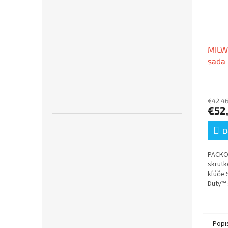
MILW
sada 
klúč
€42,4
€52
D
PACKO
skrutk
kľúče
Duty™ 
Popi