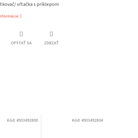
tkovač/ vŕtačka s príklepom
informácie
OPÝTAŤ SA
ZDIEĽAŤ
Kód:
4933492800
Kód:
4933492804