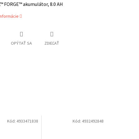
™ FORGE™ akumulátor, 8.0 AH
informácie
OPÝTAŤ SA
ZDIEĽAŤ
Kód:
4933471838
Kód:
4932492848