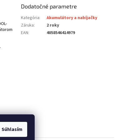
Dodatočné parametre
Kategória
:
Akumulátory a nabíjačky
OOL-
Záruka
:
2 roky
látorom
EAN
:
4058546414979
-
Súhlasím