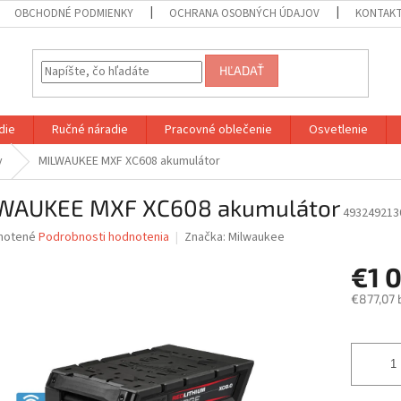
OBCHODNÉ PODMIENKY
OCHRANA OSOBNÝCH ÚDAJOV
KONTAK
HĽADAŤ
die
Ručné náradie
Pracovné oblečenie
Osvetlenie
y
MILWAUKEE MXF XC608 akumulátor
WAUKEE MXF XC608 akumulátor
493249213
né
notené
Podrobnosti hodnotenia
Značka:
Milwaukee
nie
€1 
u
€877,07 
Jednotk
cena:
iek.