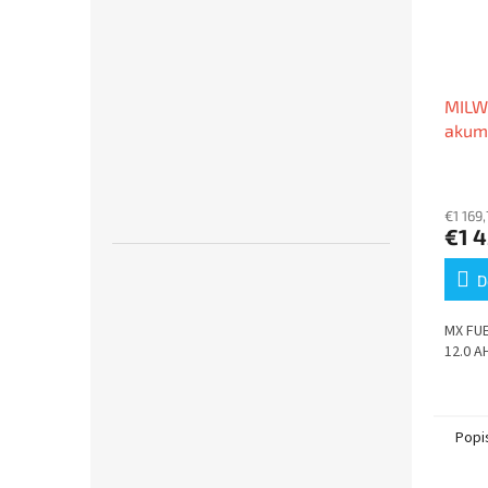
MILW
akum
€1 169
€1 
D
MX FU
12.0 A
Popi