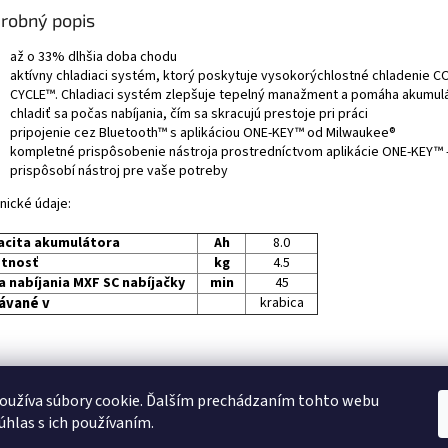
robný popis
až o 33% dlhšia doba chodu
aktívny chladiaci systém, ktorý poskytuje vysokorýchlostné chladenie C
CYCLE™. Chladiaci systém zlepšuje tepelný manažment a pomáha akumu
chladiť sa počas nabíjania, čím sa skracujú prestoje pri práci
pripojenie cez Bluetooth™ s aplikáciou ONE-KEY™ od Milwaukee®
kompletné prispôsobenie nástroja prostredníctvom aplikácie ONE-KEY™ 
prispôsobí nástroj pre vaše potreby
nické údaje:
acita akumulátora
Ah
8.0
tnosť
kg
4.5
 nabíjania MXF SC nabíjačky
min
45
ávané v
krabica
Remeslopp.sk- eshop s náradím a záhradnými potrebami
oužíva súbory cookie. Ďalším prechádzaním tohto webu
súhlas s ich používaním.