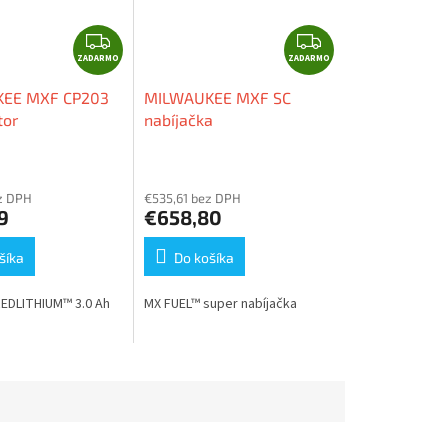
Z
Z
ZADARMO
A
ZADARMO
A
D
D
EE MXF CP203
MILWAUKEE MXF SC
A
A
tor
nabíjačka
R
R
M
M
O
O
z DPH
€535,61 bez DPH
9
€658,80
šíka
Do košíka
EDLITHIUM™ 3.0 Ah
MX FUEL™ super nabíjačka