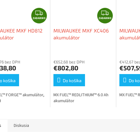
O
Z
Z
ZADARMO
A
ZADARMO
A
D
D
AUKEE MXF HD812
MILWAUKEE MXF XC406
MILWAUK
A
A
ulátor
akumulátor
akumulá
R
R
M
M
O
O
,76 bez DPH
€652,68 bez DPH
€412,67 be
438,80
€802,80
€507,5
o košíka
Do košíka
Do ko
EL™ FORGE™ akumulátor,
MX FUEL™ REDLITHIUM™ 6.0 Ah
MX FUEL™ R
H
akumulátor
s
Diskusia