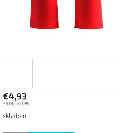
€4,93
€4,01 bez DPH
Jednotková
skladom
cena: