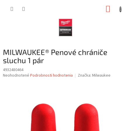
Prejsť
NÁKUP
na
obsah
KOŠÍK
MILWAUKEE® Penové chrániče
sluchu 1 pár
4932480464
Priemerné
Neohodnotené
Podrobnosti hodnotenia
Značka:
Milwaukee
hodnotenie
produktu
je
0,0
z
5
hviezdičiek.