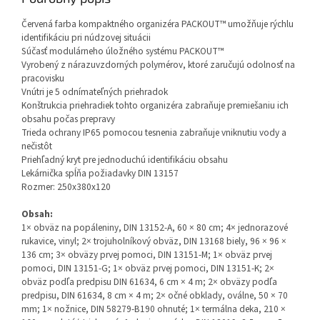
Červená farba kompaktného organizéra PACKOUT™ umožňuje rýchlu
identifikáciu pri núdzovej situácii
Súčasť modulárneho úložného systému PACKOUT™
Vyrobený z nárazuvzdorných polymérov, ktoré zaručujú odolnosť na
pracovisku
Vnútri je 5 odnímateľných priehradok
Konštrukcia priehradiek tohto organizéra zabraňuje premiešaniu ich
obsahu počas prepravy
Trieda ochrany IP65 pomocou tesnenia zabraňuje vniknutiu vody a
nečistôt
Priehľadný kryt pre jednoduchú identifikáciu obsahu
Lekárnička spĺňa požiadavky DIN 13157
Rozmer: 250x380x120
Obsah:
1× obväz na popáleniny, DIN 13152-A, 60 × 80 cm; 4× jednorazové
rukavice, vinyl; 2× trojuholníkový obväz, DIN 13168 biely, 96 × 96 ×
136 cm; 3× obväzy prvej pomoci, DIN 13151-M; 1× obväz prvej
pomoci, DIN 13151-G; 1× obväz prvej pomoci, DIN 13151-K; 2×
obväz podľa predpisu DIN 61634, 6 cm × 4 m; 2× obväzy podľa
predpisu, DIN 61634, 8 cm × 4 m; 2× očné obklady, oválne, 50 × 70
mm; 1× nožnice, DIN 58279-B190 ohnuté; 1× termálna deka, 210 ×