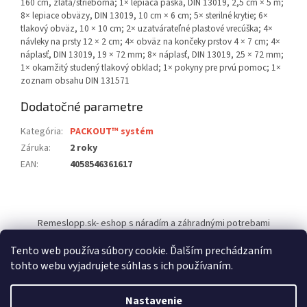
160 cm, zlatá/strieborná; 1× lepiaca páska, DIN 13019, 2,5 cm × 5 m;
8× lepiace obväzy, DIN 13019, 10 cm × 6 cm; 5× sterilné krytie; 6×
tlakový obväz, 10 × 10 cm; 2× uzatvárateľné plastové vrecúška; 4×
návleky na prsty 12 × 2 cm; 4× obväz na končeky prstov 4 × 7 cm; 4×
náplasť, DIN 13019, 19 × 72 mm; 8× náplasť, DIN 13019, 25 × 72 mm;
1× okamžitý studený tlakový obklad; 1× pokyny pre prvú pomoc; 1×
zoznam obsahu DIN 131571
Dodatočné parametre
Kategória
:
PACKOUT™ systém
Záruka
:
2 roky
EAN
:
4058546361617
Z
á
Remeslopp.sk- eshop s náradím a záhradnými potrebami
p
ä
Tento web používa súbory cookie. Ďalším prechádzaním
t
tohto webu vyjadrujete súhlas s ich používaním.
i
Vytvoril Shoptet
e
Nastavenie