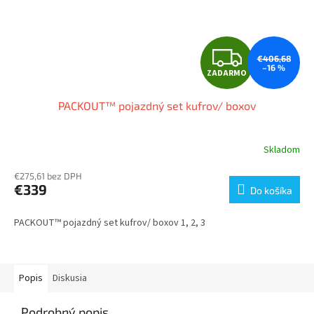
Z
€406,68
–16 %
ZADARMO
A
PACKOUT™ pojazdný set kufrov/ boxov
D
A
Skladom
R
€275,61 bez DPH
€339
Do košíka
M
PACKOUT™ pojazdný set kufrov/ boxov 1, 2, 3
O
Popis
Diskusia
Podrobný popis