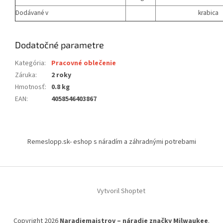
Dodávané v
krabica
Dodatočné parametre
Kategória
:
Pracovné oblečenie
Záruka
:
2 roky
Hmotnosť
:
0.8 kg
EAN
:
4058546403867
Z
á
Remeslopp.sk- eshop s náradím a záhradnými potrebami
p
ä
t
i
Vytvoril Shoptet
e
Copyright 2026
Naradiemajstrov – náradie značky Milwaukee
.