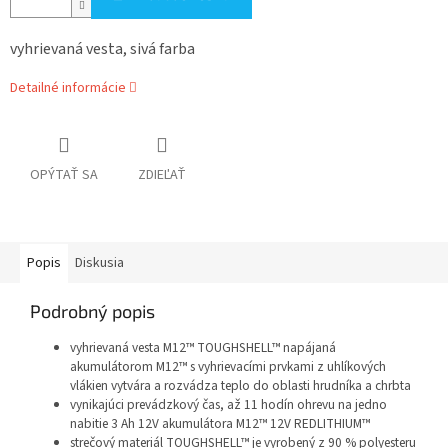
vyhrievaná vesta, sivá farba
Detailné informácie
OPÝTAŤ SA
ZDIEĽAŤ
Popis
Diskusia
Podrobný popis
vyhrievaná vesta M12™ TOUGHSHELL™ napájaná
akumulátorom M12™ s vyhrievacími prvkami z uhlíkových
vlákien vytvára a rozvádza teplo do oblasti hrudníka a chrbta
vynikajúci prevádzkový čas, až 11 hodín ohrevu na jedno
nabitie 3 Ah 12V akumulátora M12™ 12V REDLITHIUM™
strečový materiál TOUGHSHELL™ je vyrobený z 90 % polyesteru