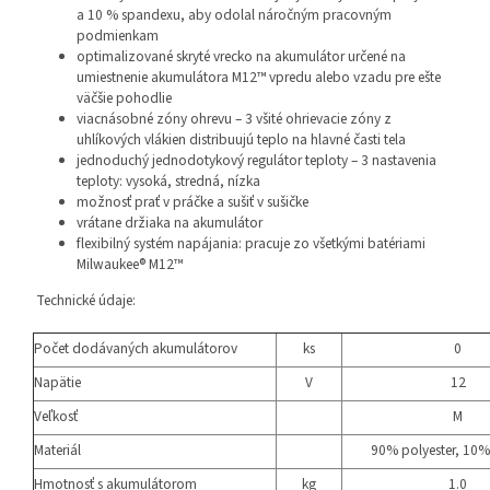
a 10 % spandexu, aby odolal náročným pracovným
podmienkam
optimalizované skryté vrecko na akumulátor určené na
umiestnenie akumulátora M12™ vpredu alebo vzadu pre ešte
väčšie pohodlie
viacnásobné zóny ohrevu – 3 všité ohrievacie zóny z
uhlíkových vlákien distribuujú teplo na hlavné časti tela
jednoduchý jednodotykový regulátor teploty – 3 nastavenia
teploty: vysoká, stredná, nízka
možnosť prať v práčke a sušiť v sušičke
vrátane držiaka na akumulátor
flexibilný systém napájania: pracuje zo všetkými batériami
Milwaukee® M12™
Technické údaje:
Počet dodávaných akumulátorov
ks
0
Napätie
V
12
Veľkosť
M
Materiál
90% polyester, 10
Hmotnosť s akumulátorom
kg
1.0