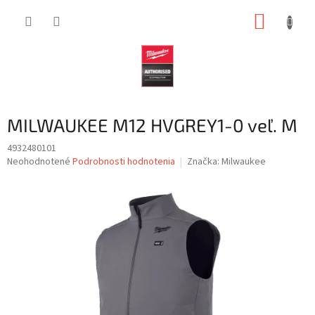
Prejsť
NÁKUP
na
obsah
KOŠÍK
MILWAUKEE M12 HVGREY1-0 veľ. M
4932480101
Priemerné
Neohodnotené
Podrobnosti hodnotenia
Značka:
Milwaukee
hodnotenie
produktu
je
0,0
z
5
hviezdičiek.