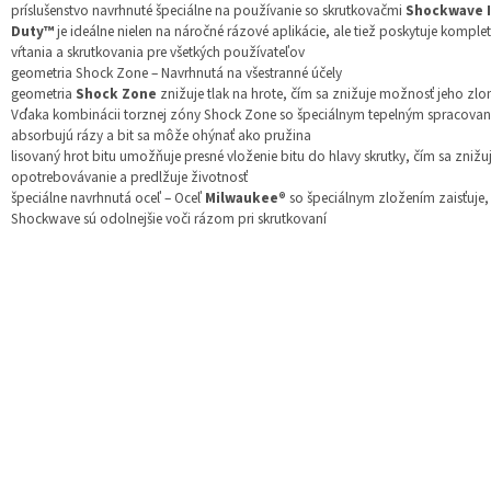
príslušenstvo navrhnuté špeciálne na používanie so skrutkovačmi
Shockwave 
Duty™
je ideálne nielen na náročné rázové aplikácie, ale tiež poskytuje komplet
vŕtania a skrutkovania pre všetkých používateľov
geometria Shock Zone – Navrhnutá na všestranné účely
geometria
Shock Zone
znižuje tlak na hrote, čím sa znižuje možnosť jeho zlo
Vďaka kombinácii torznej zóny Shock Zone so špeciálnym tepelným spracovan
absorbujú rázy a bit sa môže ohýnať ako pružina
lisovaný hrot bitu umožňuje presné vloženie bitu do hlavy skrutky, čím sa znižu
opotrebovávanie a predlžuje životnosť
špeciálne navrhnutá oceľ – Oceľ
Milwaukee®
so špeciálnym zložením zaisťuje, 
Shockwave sú odolnejšie voči rázom pri skrutkovaní