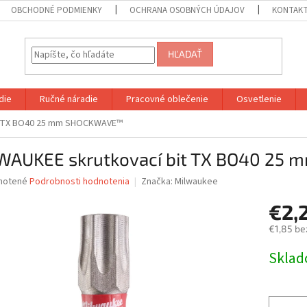
OBCHODNÉ PODMIENKY
OCHRANA OSOBNÝCH ÚDAJOV
KONTAK
HĽADAŤ
die
Ručné náradie
Pracovné oblečenie
Osvetlenie
it TX BO40 25 mm SHOCKWAVE™
WAUKEE skrutkovací bit TX BO40 2
né
notené
Podrobnosti hodnotenia
Značka:
Milwaukee
nie
€2,
u
€1,85 be
Jednotk
Skla
cena:
iek.