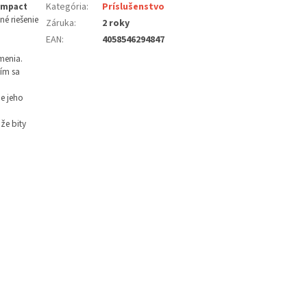
Impact
Kategória
:
Príslušenstvo
né riešenie
Záruka
:
2 roky
EAN
:
4058546294847
menia.
ím sa
je jeho
že bity