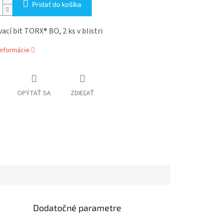
Pridať do košíka
vací bit TORX
®
BO, 2 ks v blistri
informácie
OPÝTAŤ SA
ZDIEĽAŤ
Dodatočné parametre