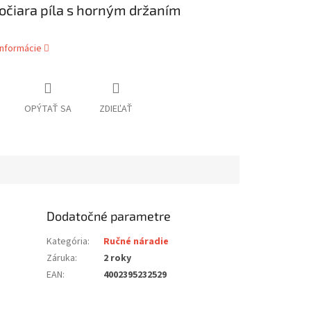
očiara píla s horným držaním
informácie
OPÝTAŤ SA
ZDIEĽAŤ
Dodatočné parametre
Kategória
:
Ručné náradie
Záruka
:
2 roky
EAN
:
4002395232529