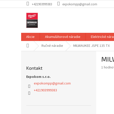
Prejsť
+421903999383
expokompp@gmail.com
na
obsah
Akcie
Akumulátorové náradie
Elektrické nára
Domov
Ručné náradie
MILWAUKEE JSPE 135 TX
B
MIL
o
č
Priemer
1 hodno
Kontakt
n
hodnote
ý
Expokom s.r.o.
produkt
p
je
expokompp
@
gmail.com
4,0
a
+421903999383
z
n
5
e
hviezdič
l