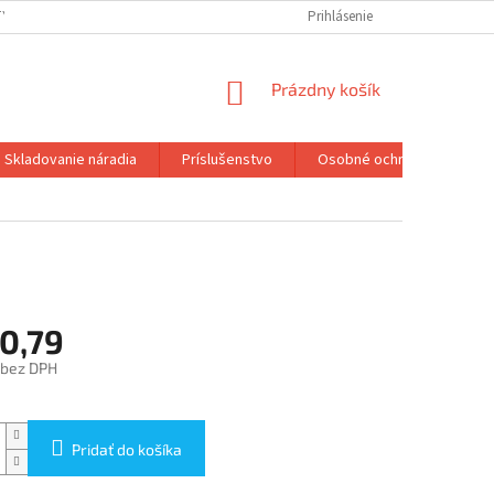
TY
Prihlásenie
NÁKUPNÝ
Prázdny košík
KOŠÍK
Skladovanie náradia
Príslušenstvo
Osobné ochranné pracovn
0,79
 bez DPH
ová
Pridať do košíka