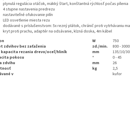
plynulá regulácia otáčok, mäkký štart, konštantná rýchlosť počas pílenia
4 stupne nastavenia predrezu
nastaviteľné ofukovanie pilín
LED osvetlenie miesta rezu
dodávané s príslušenstvom: 5x rezný plátok, chránič proti vytrhávaniu mat
kryt proti prachu, adaptér na odsávanie, klzná doska, 4m kábel
on
W
750
t zdvihov bez zaťaženia
zd./min.
800 - 3000
 kapacita rezania drevo/oceľ/hliník
mm
135/10/30
acita pokosu
°
0 - 45
a zdvihu
mm
26
tnosť
kg
2,5
ávané v
kufor