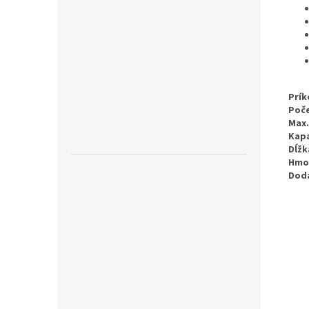
Prík
Poče
Max.
Kap
Dĺžk
Hmo
Dod