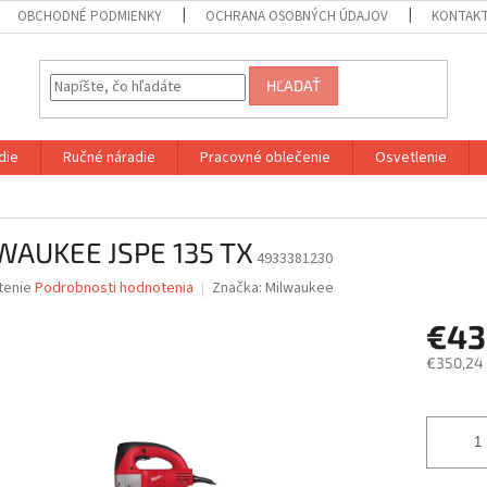
OBCHODNÉ PODMIENKY
OCHRANA OSOBNÝCH ÚDAJOV
KONTAK
HĽADAŤ
die
Ručné náradie
Pracovné oblečenie
Osvetlenie
WAUKEE JSPE 135 TX
4933381230
né
tenie
Podrobnosti hodnotenia
Značka:
Milwaukee
nie
€43
u
€350,24
Jednotk
cena:
iek.