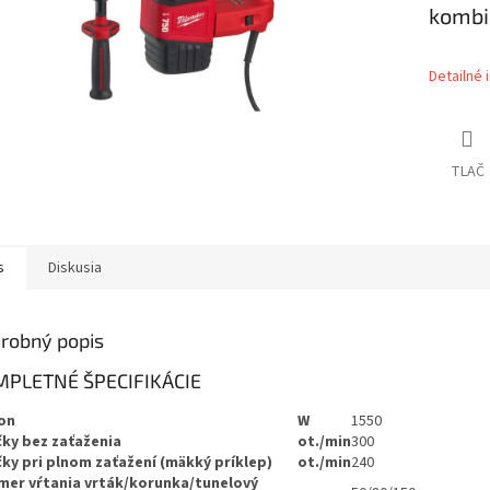
kombi
Detailné 
TLAČ
s
Diskusia
robný popis
PLETNÉ ŠPECIFIKÁCIE
on
W
1550
ky bez zaťaženia
ot./min
300
ky pri plnom zaťažení (mäkký príklep)
ot./min
240
mer vŕtania vrták/korunka/tunelový