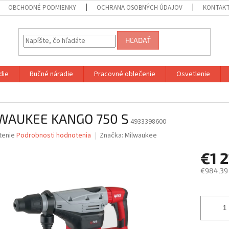
OBCHODNÉ PODMIENKY
OCHRANA OSOBNÝCH ÚDAJOV
KONTAK
HĽADAŤ
die
Ručné náradie
Pracovné oblečenie
Osvetlenie
WAUKEE KANGO 750 S
4933398600
né
tenie
Podrobnosti hodnotenia
Značka:
Milwaukee
nie
€1 
u
€984,39
Jednotk
cena:
iek.