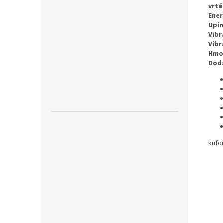
vrtá
Ener
Upín
Vibr
Vibr
Hmo
Dod
kufo