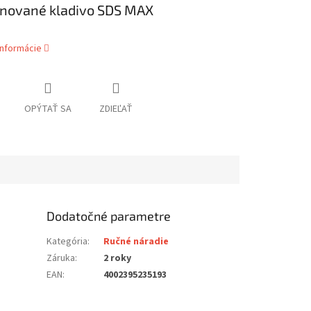
nované kladivo SDS MAX
informácie
OPÝTAŤ SA
ZDIEĽAŤ
Dodatočné parametre
Kategória
:
Ručné náradie
Záruka
:
2 roky
EAN
:
4002395235193