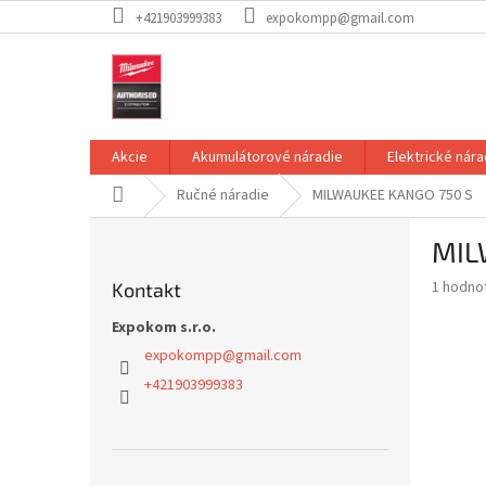
Prejsť
+421903999383
expokompp@gmail.com
na
obsah
Akcie
Akumulátorové náradie
Elektrické nára
Domov
Ručné náradie
MILWAUKEE KANGO 750 S
B
MIL
o
č
Priemer
1 hodno
Kontakt
n
hodnote
ý
Expokom s.r.o.
produkt
p
je
expokompp
@
gmail.com
5,0
a
+421903999383
z
n
5
e
hviezdič
l