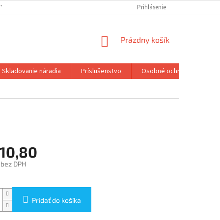
TY
Prihlásenie
NÁKUPNÝ
Prázdny košík
KOŠÍK
Skladovanie náradia
Príslušenstvo
Osobné ochranné pracovn
210,80
 bez DPH
ová
Pridať do košíka