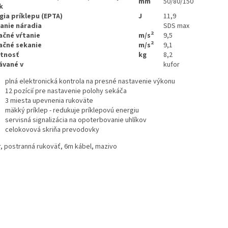
mm
50/80/150
k
gia príklepu (EPTA)
J
11,9
anie náradia
SDS max
2
ačné vŕtanie
m/s
9,5
2
ačné sekanie
m/s
9,1
tnosť
kg
8,2
ávané v
kufor
plná elektronická kontrola na presné nastavenie výkonu
12 pozícií pre nastavenie polohy sekáča
3 miesta upevnenia rukoväte
mäkký príklep - redukuje príklepovú energiu
servisná signalizácia na opoterbovanie uhlíkov
celokovová skriňa prevodovky
r, postranná rukoväť, 6m kábel, mazivo