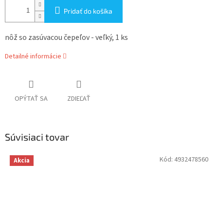
Pridať do košíka
nôž so zasúvacou čepeľov - veľký, 1 ks
Detailné informácie
OPÝTAŤ SA
ZDIEĽAŤ
Súvisiaci tovar
Kód:
4932478560
Akcia