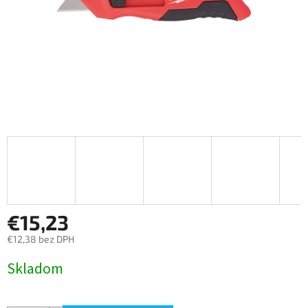
€15,23
€12,38 bez DPH
Jednotková
Skladom
cena: