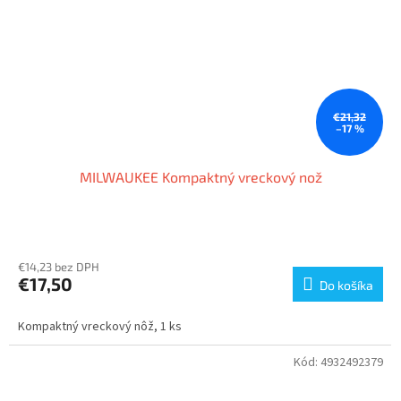
€21,32
–17 %
MILWAUKEE Kompaktný vreckový nož
€14,23 bez DPH
€17,50
Do košíka
Kompaktný vreckový nôž, 1 ks
Kód:
4932492379