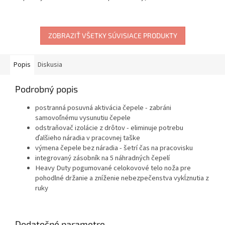
ZOBRAZIŤ VŠETKY SÚVISIACE PRODUKTY
Popis
Diskusia
Podrobný popis
postranná posuvná aktivácia čepele - zabráni
samovoľnému vysunutiu čepele
odstraňovač izolácie z drôtov - eliminuje potrebu
ďalšieho náradia v pracovnej taške
výmena čepele bez náradia - šetrí čas na pracovisku
integrovaný zásobník na 5 náhradných čepelí
Heavy Duty pogumované celokovové telo noža pre
pohodlné držanie a zníženie nebezpečenstva vykĺznutia z
ruky
Dodatočné parametre