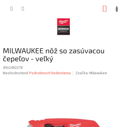
Prejsť
NÁKUP
na
obsah
KOŠÍK
MILWAUKEE nôž so zasúvacou
čepeľov - veľký
4932492378
Priemerné
Neohodnotené
Podrobnosti hodnotenia
Značka:
Milwaukee
hodnotenie
produktu
je
0,0
z
5
hviezdičiek.