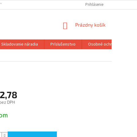
TY
Prihlásenie
NÁKUPNÝ
Prázdny košík
KOŠÍK
Skladovanie náradia
Príslušenstvo
Osobné ochranné pracovn
2,78
bez DPH
ová
dom