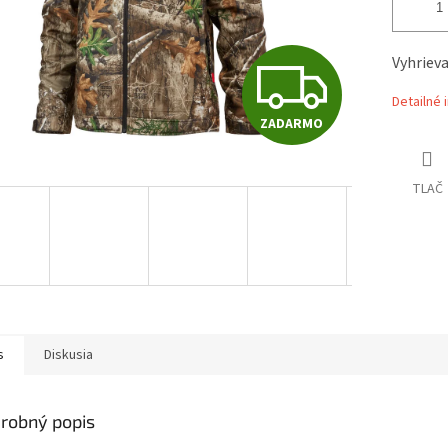
Z
Vyhriev
Detailné 
ZADARMO
A
TLAČ
D
A
R
s
Diskusia
M
robný popis