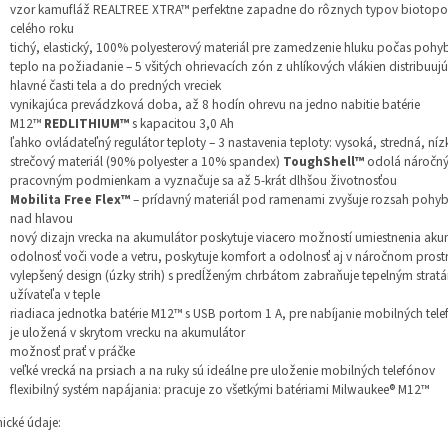
vzor kamufláž REALTREE XTRA™ perfektne zapadne do rôznych typov biotopo
celého roku
O
tichý, elastický, 100% polyesterový materiál pre zamedzenie hluku počas pohy
teplo na požiadanie – 5 všitých ohrievacích zón z uhlíkových vlákien distribuujú
hlavné časti tela a do predných vreciek
vynikajúca prevádzková doba, až 8 hodín ohrevu na jedno nabitie batérie
M12™
REDLITHIUM™
s kapacitou 3,0 Ah
ľahko ovládateľný regulátor teploty – 3 nastavenia teploty: vysoká, stredná, níz
strečový materiál (90% polyester a 10% spandex)
ToughShell™
odolá náročn
pracovným podmienkam a vyznačuje sa až 5-krát dlhšou životnosťou
Mobilita Free Flex™
– prídavný materiál pod ramenami zvyšuje rozsah pohybo
nad hlavou
nový dizajn vrecka na akumulátor poskytuje viacero možností umiestnenia ak
odolnosť voči vode a vetru, poskytuje komfort a odolnosť aj v náročnom prost
vylepšený design (úzky strih) s predĺženým chrbátom zabraňuje tepelným strat
užívateľa v teple
riadiaca jednotka batérie M12™ s USB portom 1 A, pre nabíjanie mobilných tele
je uložená v skrytom vrecku na akumulátor
možnosť prať v práčke
veľké vrecká na prsiach a na ruky sú ideálne pre uloženie mobilných telefónov
flexibilný systém napájania: pracuje zo všetkými batériami Milwaukee® M12™
ické údaje: