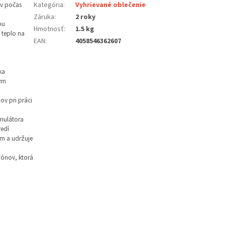
v počas
Kategória
:
Vyhrievané oblečenie
Záruka
:
2 roky
bu
Hmotnosť
:
1.5 kg
 teplo na
EAN
:
4058546362607
ka
ým
v pri práci
umulátora
redí
ám a udržuje
fónov, ktorá