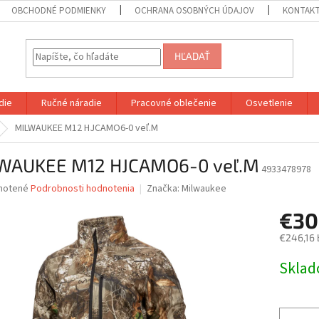
OBCHODNÉ PODMIENKY
OCHRANA OSOBNÝCH ÚDAJOV
KONTAK
HĽADAŤ
die
Ručné náradie
Pracovné oblečenie
Osvetlenie
MILWAUKEE M12 HJCAMO6-0 veľ.M
WAUKEE M12 HJCAMO6-0 veľ.M
4933478978
né
notené
Podrobnosti hodnotenia
Značka:
Milwaukee
nie
€30
u
€246,16 
Jednotk
Skla
cena:
iek.