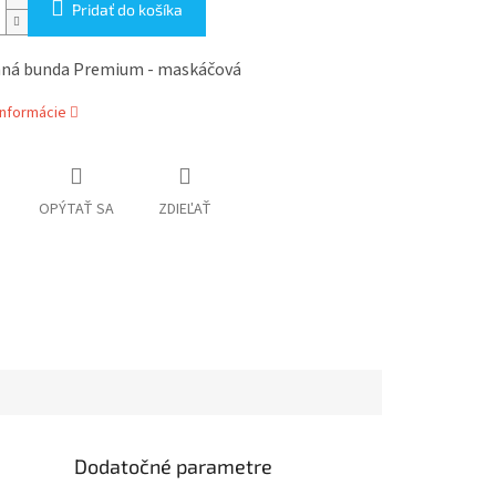
Pridať do košíka
aná bunda Premium - maskáčová
informácie
OPÝTAŤ SA
ZDIEĽAŤ
Dodatočné parametre