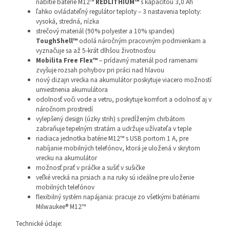
nabitie batérie M12™
REDLITHIUM™
s kapacitou 3,0 Ah
ľahko ovládateľný regulátor teploty – 3 nastavenia teploty:
vysoká, stredná, nízka
strečový materiál (90% polyester a 10% spandex)
ToughShell™
odolá náročným pracovným podmienkam a
vyznačuje sa až 5-krát dlhšou životnosťou
Mobilita Free Flex™
– prídavný materiál pod ramenami
zvyšuje rozsah pohybov pri práci nad hlavou
nový dizajn vrecka na akumulátor poskytuje viacero možností
umiestnenia akumulátora
odolnosť voči vode a vetru, poskytuje komfort a odolnosť aj v
náročnom prostredí
vylepšený design (úzky strih) s predĺženým chrbátom
zabraňuje tepelným stratám a udržuje užívateľa v teple
riadiaca jednotka batérie M12™ s USB portom 1 A, pre
nabíjanie mobilných telefónov, ktorá je uložená v skrytom
vrecku na akumulátor
možnosť prať v práčke a sušiť v sušičke
veľké vrecká na prsiach a na ruky sú ideálne pre uloženie
mobilných telefónov
flexibilný systém napájania: pracuje zo všetkými batériami
Milwaukee® M12™
Technické údaje: