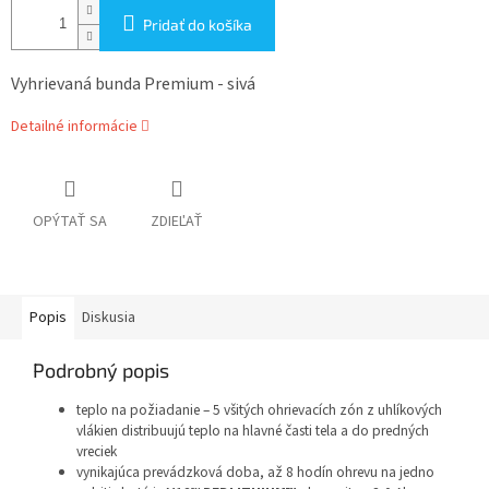
Pridať do košíka
Vyhrievaná bunda Premium - sivá
Detailné informácie
OPÝTAŤ SA
ZDIEĽAŤ
Popis
Diskusia
Podrobný popis
teplo na požiadanie – 5 všitých ohrievacích zón z uhlíkových
vlákien distribuujú teplo na hlavné časti tela a do predných
vreciek
vynikajúca prevádzková doba, až 8 hodín ohrevu na jedno