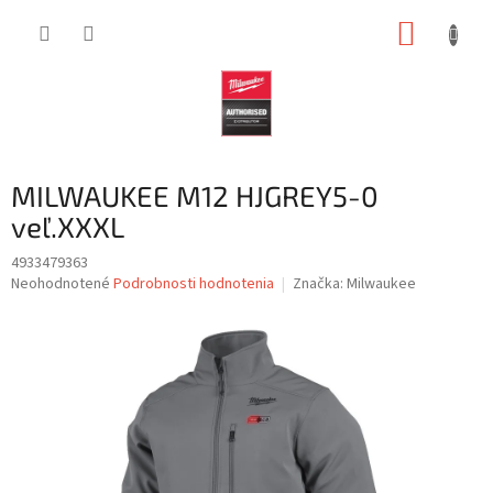
Prejsť
NÁKUP
na
obsah
KOŠÍK
MILWAUKEE M12 HJGREY5-0
veľ.XXXL
4933479363
Priemerné
Neohodnotené
Podrobnosti hodnotenia
Značka:
Milwaukee
hodnotenie
produktu
je
0,0
z
5
hviezdičiek.