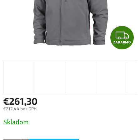
Z
ZADARMO
A
D
A
R
M
€261,30
€212,44 bez DPH
O
Jednotková
Skladom
cena: