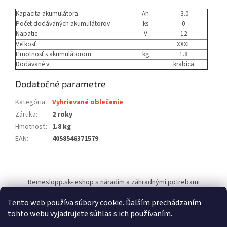
Kapacita akumulátora
Ah
3.0
Počet dodávaných akumulátorov
ks
0
Napätie
V
12
Veľkosť
XXXL
Hmotnosť s akumulátorom
kg
1.8
Dodávané v
krabica
Dodatočné parametre
Kategória
:
Vyhrievané oblečenie
Záruka
:
2 roky
Hmotnosť
:
1.8 kg
EAN
:
4058546371579
Z
á
Remeslopp.sk- eshop s náradím a záhradnými potrebami
p
ä
Tento web používa súbory cookie. Ďalším prechádzaním
t
tohto webu vyjadrujete súhlas s ich používaním.
i