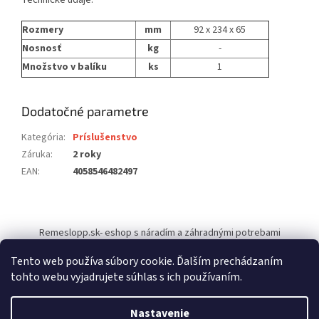
Rozmery
mm
92 x 234 x 65
Nosnosť
kg
-
Množstvo v balíku
ks
1
Dodatočné parametre
Kategória
:
Príslušenstvo
Záruka
:
2 roky
EAN
:
4058546482497
Z
á
Remeslopp.sk- eshop s náradím a záhradnými potrebami
p
ä
Tento web používa súbory cookie. Ďalším prechádzaním
t
tohto webu vyjadrujete súhlas s ich používaním.
i
Vytvoril Shoptet
e
Nastavenie