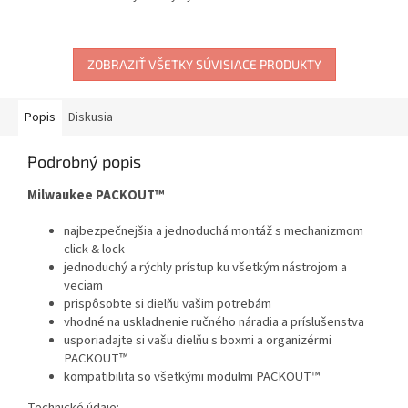
ZOBRAZIŤ VŠETKY SÚVISIACE PRODUKTY
Popis
Diskusia
Podrobný popis
Milwaukee PACKOUT™
najbezpečnejšia a jednoduchá montáž s mechanizmom
click & lock
jednoduchý a rýchly prístup ku všetkým nástrojom a
veciam
prispôsobte si dielňu vašim potrebám
vhodné na uskladnenie ručného náradia a príslušenstva
usporiadajte si vašu dielňu s boxmi a organizérmi
PACKOUT™
kompatibilita so všetkými modulmi PACKOUT™
Technické údaje: