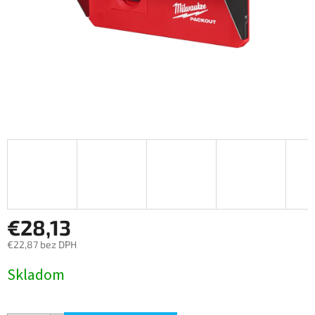
€28,13
€22,87 bez DPH
Jednotková
Skladom
cena: