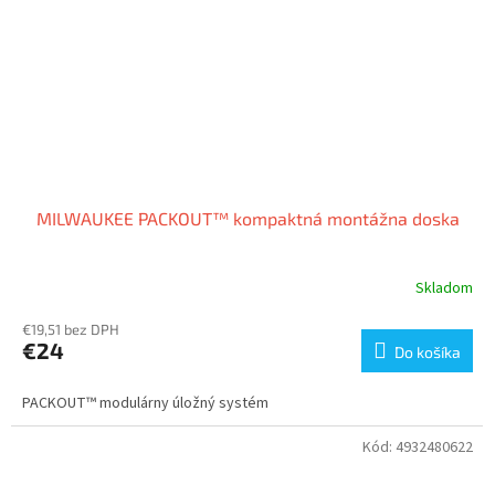
MILWAUKEE PACKOUT™ kompaktná montážna doska
Skladom
€19,51 bez DPH
€24
Do košíka
PACKOUT™ modulárny úložný systém
Kód:
4932480622