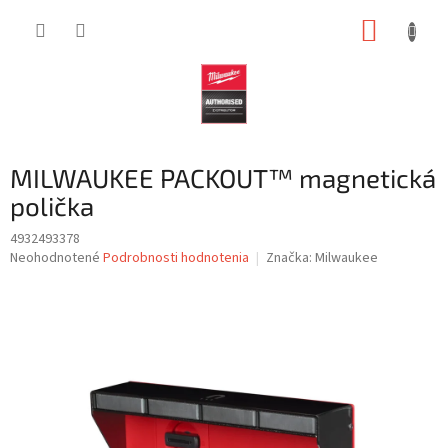
Prejsť
NÁKUP
na
obsah
KOŠÍK
MILWAUKEE PACKOUT™ magnetická
polička
4932493378
Priemerné
Neohodnotené
Podrobnosti hodnotenia
Značka:
Milwaukee
hodnotenie
produktu
je
0,0
z
5
hviezdičiek.