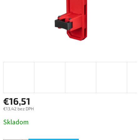
€16,51
€13,42 bez DPH
Jednotková
Skladom
cena: