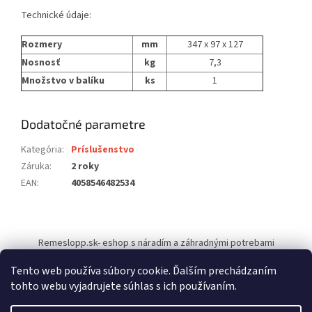
Technické údaje:
Rozmery
mm
347 x 97 x 127
Nosnosť
kg
7,3
Množstvo v balíku
ks
1
Dodatočné parametre
Kategória
:
Príslušenstvo
Záruka
:
2 roky
EAN
:
4058546482534
Z
á
Remeslopp.sk- eshop s náradím a záhradnými potrebami
p
ä
Tento web používa súbory cookie. Ďalším prechádzaním
t
tohto webu vyjadrujete súhlas s ich používaním.
i