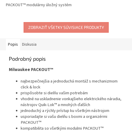
PACKOUT™ modulárny úložný systém
ZOBRAZIŤ VŠETKY SÚVISIACE PRODUKTY
Popis
Diskusia
Podrobný popis
Milwaukee PACKOUT™
najbezpečnejšia a jednoduchá montáž s mechanizmom
click & lock
prispôsobte si dielňu vašim potrebám
vhodné na uskladnenie vonkajšieho elektrického náradia,
nástrojov Quik-Lok™ a mnohých ďalších
jednoduchý a rýchly prístup ku všetkým nástrojom
usporiadajte si vašu dielňu s boxmi a organizérmi
PACKOUT™
kompatibilita so všetkými modulmi PACKOUT™