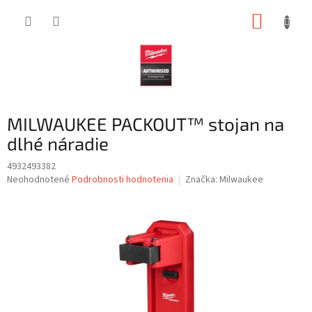
Prejsť
NÁKUP
na
obsah
KOŠÍK
MILWAUKEE PACKOUT™ stojan na
dlhé náradie
4932493382
Priemerné
Neohodnotené
Podrobnosti hodnotenia
Značka:
Milwaukee
hodnotenie
produktu
je
0,0
z
5
hviezdičiek.